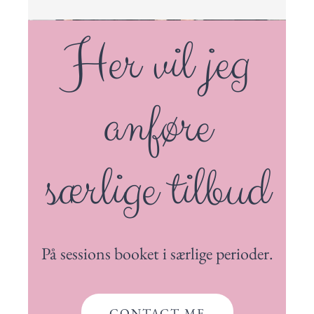
Her vil jeg
anføre
særlige tilbud
På sessions booket i særlige perioder.
CONTACT ME