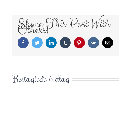
Share This Post With
Others!
Facebook
Twitter
LinkedIn
Tumblr
Pinterest
Vk
E-
mail
Beslægtede indlæg