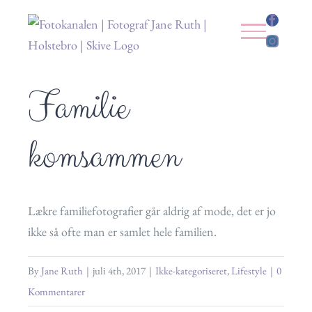
Skip
Faceb
to
Instag
content
Se
Familie
større
billede
komsammen
Lækre familiefotografier går aldrig af mode, det er jo
ikke så ofte man er samlet hele familien.
By
Jane Ruth
|
juli 4th, 2017
|
Ikke-kategoriseret
,
Lifestyle
|
0
Kommentarer